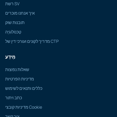
רשת SV
איך אנחנו מוכרים
תובנות שוק
טֶכנוֹלוֹגִיָה
מדריך לקונים ועורכי דין של CTP
מֵידָע
שאלות נפוצות
מדיניות הפרטיות
כללים ותנאים לשימוש
כתב ויתור
מדיניות קובצי Cookie
צור קשר