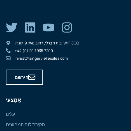
בית וייברלי, רחוב נואל 9, לונדון, W1F 8GQ
+44 (0) 20 7935 7200
invest@singerviellesales.com
הירשם
אֶמְצָעִי
עלינו
סקירת לוח המחוונים