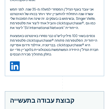
אני עובד בענף הנדל"ן המסחרי למעלה מ-35 שנה. לפני חמש
עשרה שנה התחלתי להתעניין יותר ויותר בכוחו של האינטרנט
ובשימוש בו בעסקים. זה שינה את הסוכנות שלי, Singer Vielle,
והוביל אותי ליצור את פלטפורמת clicktopurchase®, כמו גם
ליצור את "SV International Network" הייחודית.
נכסים בשווי 100 מיליון ליש"ט כבר נסחרו באינטרנט באמצעות
פלטפורמת clicktopurchase® הייחודית; הפלטפורמה פתוחה
בבריטניה, אירלנד ודרום אפריקה. clicktopurchase® היא
חברת הנדל"ן היחידה המשתמשת בטכנולוגיית בלוקצ'יין מדי יום
כחלק מתהליך מכירת הנכסים.
קבוצת עבודה בתעשייה