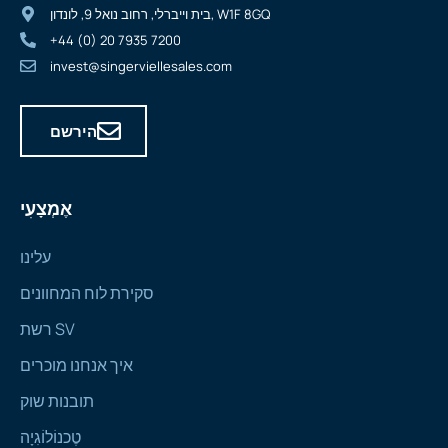
בית וייברלי, רחוב נואל 9, לונדון, W1F 8GQ
+44 (0) 20 7935 7200
invest@singerviellesales.com
הירשם
אֶמְצָעִי
עלינו
סקירת לוח המחוונים
רשת SV
איך אנחנו מוכרים
תובנות שוק
טֶכנוֹלוֹגִיָה