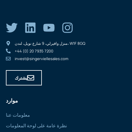
منزل وافيرلي، 9 شارع نويل، لندن، W1F 8GQ
+44 (0) 20 7935 7200
invest@singerviellesales.com
يشترك
موارد
معلومات عنا
نظرة عامة على لوحة المعلومات