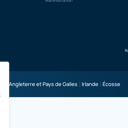
Administration
R
es :
Angleterre et Pays de Galles
Irlande
Écosse
t