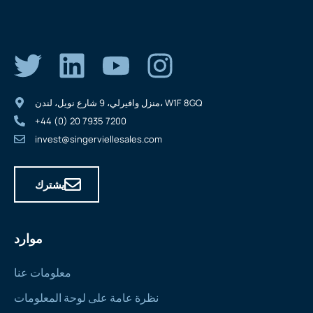
منزل وافيرلي، 9 شارع نويل، لندن، W1F 8GQ
+44 (0) 20 7935 7200
invest@singerviellesales.com
يشترك
موارد
معلومات عنا
نظرة عامة على لوحة المعلومات