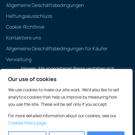
Allgemeine Geschäftsbedingungen
Haftungsausschluss
Cookie-Richtlinie
Kontaktiere uns
Allgemeine Geschäftsbedingungen für Käufer
Verwaltung
Hinweis: Alle angegebenen Preise verstehen sich
vertragsgemäß und exklusive Mehrwertsteuer
Our use of cookies
We use cookies to make our site work. We'd also like to set
analytics cookies that help us improve by measuring how
England und
you use the site. These will be set only if you accept.
Internationaler gewerblicher Immobilienverkauf:
Wales
For more detailed information about our cookies, see our
Irland
Cookies Policy page.
Schottland