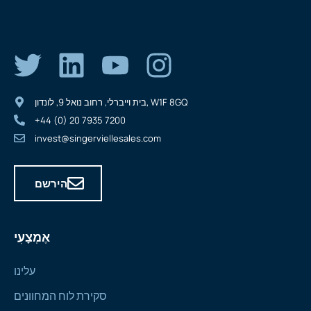
בית וייברלי, רחוב נואל 9, לונדון, W1F 8GQ
+44 (0) 20 7935 7200
invest@singerviellesales.com
הירשם
אֶמְצָעִי
עלינו
סקירת לוח המחוונים