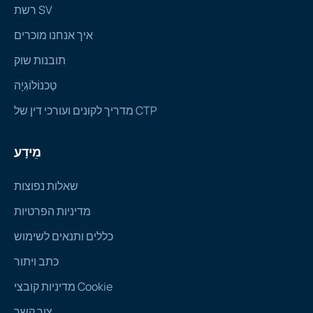
רשת SV
איך אנחנו מוכרים
תובנות שוק
טֶכנוֹלוֹגִיָה
מדריך לקונים ועורכי דין של CTP
מֵידָע
שאלות נפוצות
מדיניות הפרטיות
כללים ותנאים לשימוש
כתב ויתור
מדיניות קובצי Cookie
צור קשר