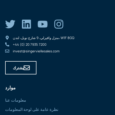
منزل وافيرلي، 9 شارع نويل، لندن، W1F 8GQ
+44 (0) 20 7935 7200
invest@singerviellesales.com
يشترك
موارد
معلومات عنا
نظرة عامة على لوحة المعلومات