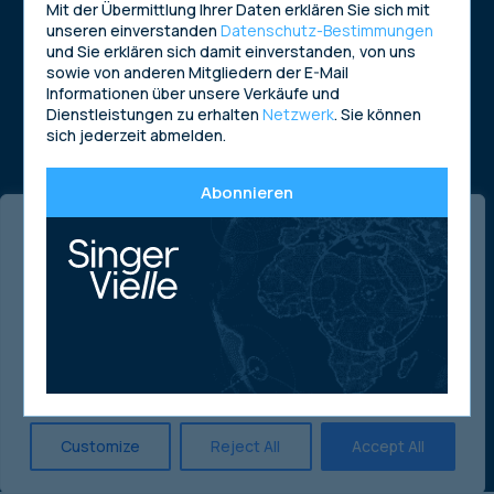
Mit der Übermittlung Ihrer Daten erklären Sie sich mit
unseren einverstanden
Datenschutz-Bestimmungen
und Sie erklären sich damit einverstanden, von uns
sowie von anderen Mitgliedern der E-Mail
Informationen über unsere Verkäufe und
Dienstleistungen zu erhalten
Netzwerk
. Sie können
sich jederzeit abmelden.
Abonnieren
Our use of cookies
We use cookies to make our site work. We'd also like to
set analytics cookies that help us improve by measuring
how you use the site. These will be set only if you accept.
For more detailed information about our cookies, see our
Cookies Policy page.
Customize
Reject All
Accept All