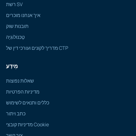
רשת SV
איך אנחנו מוכרים
תובנות שוק
טֶכנוֹלוֹגִיָה
מדריך לקונים ועורכי דין של CTP
מֵידָע
שאלות נפוצות
מדיניות הפרטיות
כללים ותנאים לשימוש
כתב ויתור
מדיניות קובצי Cookie
צור קשר