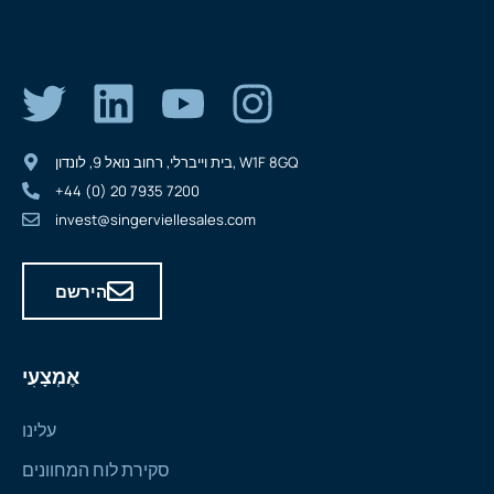
בית וייברלי, רחוב נואל 9, לונדון, W1F 8GQ
+44 (0) 20 7935 7200
invest@singerviellesales.com
הירשם
אֶמְצָעִי
עלינו
סקירת לוח המחוונים