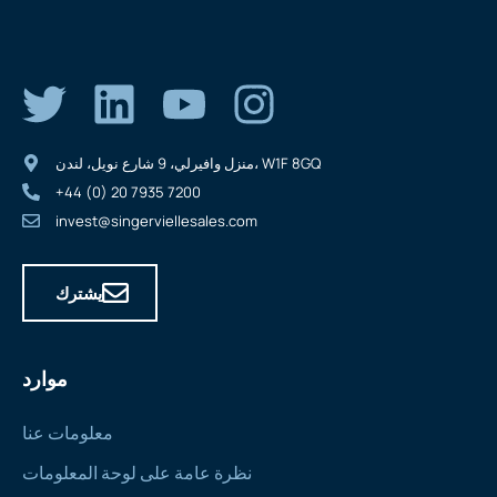
منزل وافيرلي، 9 شارع نويل، لندن، W1F 8GQ
+44 (0) 20 7935 7200
invest@singerviellesales.com
يشترك
موارد
معلومات عنا
نظرة عامة على لوحة المعلومات