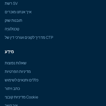
רשת SV
איך אנחנו מוכרים
תובנות שוק
טֶכנוֹלוֹגִיָה
מדריך לקונים ועורכי דין של CTP
מֵידָע
שאלות נפוצות
מדיניות הפרטיות
כללים ותנאים לשימוש
כתב ויתור
מדיניות קובצי Cookie
צור קשר