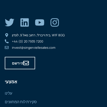
בית וייברלי, רחוב נואל 9, לונדון, W1F 8GQ
+44 (0) 20 7935 7200
invest@singerviellesales.com
הירשם
אֶמְצָעִי
עלינו
סקירת לוח המחוונים