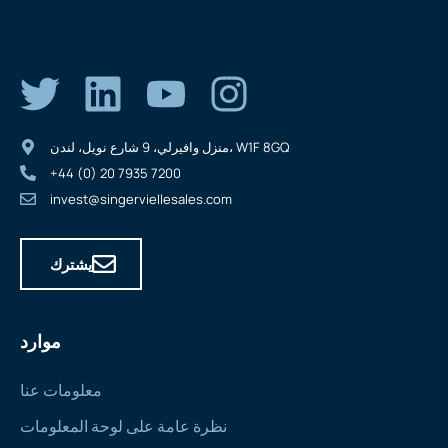
منزل وافيرلي، 9 شارع نويل، لندن، W1F 8GQ
+44 (0) 20 7935 7200
invest@singerviellesales.com
يشترك
موارد
معلومات عنا
نظرة عامة على لوحة المعلومات