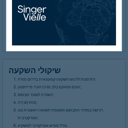
, בהנחה שעלויות הרוכשים הן 3.62%.
של
11.0%
שימו לב כי רוכש יחויב מחדש בעלות החיפושים (821.21 ליש"ט)
המסופקים בחדר הנתונים.
לידיעתך, רוכש יחויב בעמלת עסקה בסך 1.0% ממחיר הרכישה +
מע"מ.
שיקולי השקעה
הזדמנות לרכוש השקעה קמעונאית בדרום מזרח;
הנכס ממוקם בלב מרכז העיר מיידסטון;
השכרה לשוכר מבוסס;
זְכוּת חֲכִּירָה;
רכישה במחיר המבוקש משקפת תשואה ראשונית נטו
אטרקטיבית;
גודל מגרש אטרקטיבי למשקיע.