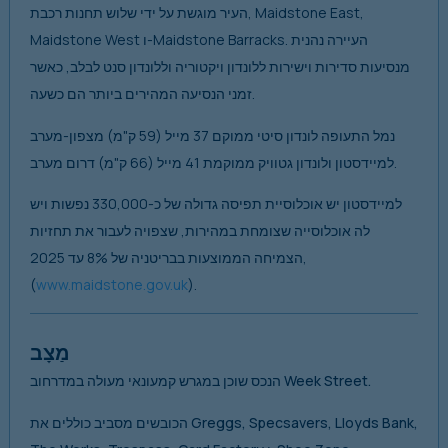
העיר מוגשת על ידי שלוש תחנות רכבת, Maidstone East,
Maidstone West ו-Maidstone Barracks. העיירה נהנית
מנסיעות סדירות וישירות ללונדון ויקטוריה וללונדון סנט לבלב, כאשר
זמני הנסיעה המהירים ביותר הם כשעה.
נמל התעופה לונדון סיטי ממוקם 37 מייל (59 ק"מ) מצפון-מערב
למיידסטון ולונדון גטוויק ממוקמת 41 מייל (66 ק"מ) דרום מערב.
למיידסטון יש אוכלוסיית תפיסה גדולה של כ-330,000 נפשות ויש
לה אוכלוסייה שצומחת במהירות, שצפויה לעבור את תחזיות
הצמיחה הממוצעות בבריטניה של 8% עד 2025,
(
www.maidstone.gov.uk
).
מַצָב
הנכס שוכן במגרש קמעונאי מעולה במדרחוב Week Street.
הכובשים מסביב כוללים את Greggs, Specsavers, Lloyds Bank,