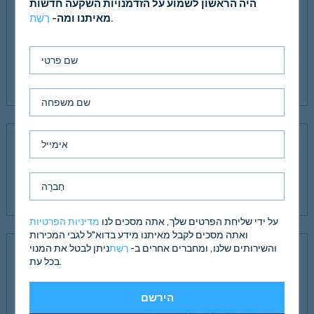
היה הראשון לשמוע על הזדמנויות השקעה חדשות
ברית
.
מאיתנו ומה-
רֶשֶׁת
Zam Call, שהוקמה בשנת 2007, היא חנות לתיקון טלפונים ניידים
וטאבלטים, המספקת גם מבחר רחב של טלפונים ואביזרים.
פיקדון דמי שכירות בסך 11,250 ליש"ט מוחזק על ידי המשכיר.
מס ערך מוסף
הנכס נבחר במס וצפוי שהמכירה תטופל כאל העברה של חשש
מתמשך (TOGC).
על ידי שליחת הפרטים שלך, אתה מסכים לנו
מדיניות הפרטיות
ואתה מסכים לקבל מאיתנו מידע בדוא"ל לגבי המכירות
והשירותים שלנו, ומחברים אחרים ב-
רֶשֶׁת
ניתן לבטל את המנוי
הצעה
בכל עת.
אנו מקבלים הוראה לחפש הצעות של
£330,000
(שלוש מאות
הירשם
ושלושים אלף פאונד), בכפוף לחוזה, המשקף תשואה ראשונית נטו