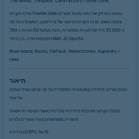
The Works, Trespass, Card Factory ו-Shoe Zone.
מרכז הקניות Fremlin Walk נמצא במרחק של כמה מאות מטרים
צפונה משם. מרכז הקניות הראשי של מיידסטון, המשתרע על פני
כ-33,000 מ"ר של חנויות ומסעדות, נהנה ממעל 50 חנויות ו-760
מקומות חניה, בין היתר H&M, JD Sports,
River Island, Boots, FatFace, Waterstones, Superdry ו-
HMV.
תיאור
הנכס מורכב מיחידה קמעונאית המסודרת על פני קרקע ושתי קומות
עליונות.
קומת הקרקע מורכבת מיחידות מכירות כאשר הקומה הראשונה
והשנייה משמשות כצוות ומגורים נלווים.
לנכס דירוג EPC של 'B'.