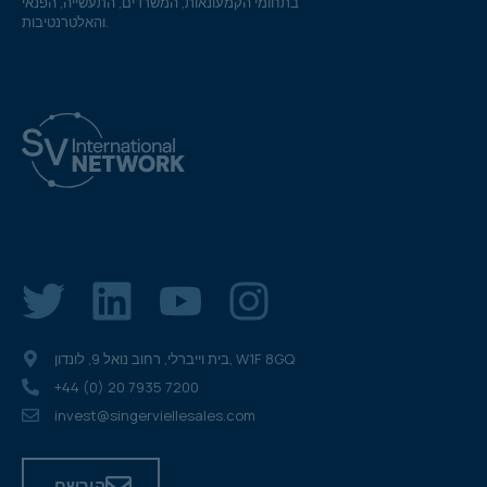
בתחומי הקמעונאות, המשרדים, התעשייה, הפנאי
והאלטרנטיבות.
בית וייברלי, רחוב נואל 9, לונדון, W1F 8GQ
+44 (0) 20 7935 7200
invest@singerviellesales.com
הירשם