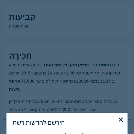
קְבִיעוּת
זְכוּת חֲכִּירָה.
חֲכִירָה
הנכס מושכר כולו
שרזמן חאן
(לשיחת זאם)
, בחוזה שכירות מלא
לתיקון וביטוח לתקופה של 10 שנים מה-24 בנובמבר 2016, שיפוג
ב-23 בנובמבר 2026 בדמי שכירות חולפים של
37,500 פאונד
.
לשנה
לשוכר היסטוריית תשלומים מצוינת ואין חובות שכר דירה. פיקדון
שכר דירה בסך 11,250 ליש"ט מוחזק על ידי המשכיר.
הירשם לחדשות רשת