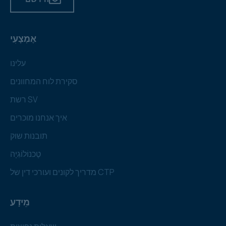
אֶמְצָעִי
עלינו
סקירת לוח המחוונים
רשת SV
איך אנחנו מוכרים
תובנות שוק
טֶכנוֹלוֹגִיָה
מדריך לקונים ועורכי דין של CTP
מֵידָע