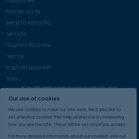
שאלות נפוצות
מדיניות הפרטיות
כללים ותנאים לשימוש
כתב ויתור
מדיניות קובצי Cookie
צור קשר
תנאים והגבלות לקונים
מִנהָל
הערה: כל המחירים הנקובים כפופים לחוזה וללא מע"מ
Our use of cookies
We use cookies to make our site work. We'd also like to
אנגליה ווילס
set analytics cookies that help us improve by measuring
מכירת נכסים מסחריים בינלאומיים:
how you use the site. These will be set only if you accept.
אירלנד
For more detailed information about our cookies, see our
סקוטלנד