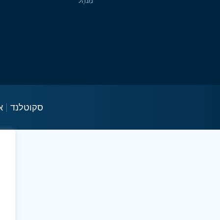
מִנהָל
סקוטלנד
א