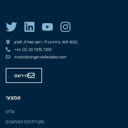
בית וייברלי, רחוב נואל 9, לונדון, W1F 8GQ
+44 (0) 20 7935 7200
invest@singerviellesales.com
הירשם
אֶמְצָעִי
עלינו
סקירת לוח המחוונים