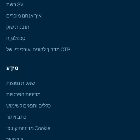
רשת SV
איך אנחנו מוכרים
תובנות שוק
טֶכנוֹלוֹגִיָה
מדריך לקונים ועורכי דין של CTP
מֵידָע
שאלות נפוצות
מדיניות הפרטיות
כללים ותנאים לשימוש
כתב ויתור
מדיניות קובצי Cookie
צור קשר