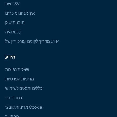
רשת SV
איך אנחנו מוכרים
תובנות שוק
טֶכנוֹלוֹגִיָה
מדריך לקונים ועורכי דין של CTP
מֵידָע
שאלות נפוצות
מדיניות הפרטיות
כללים ותנאים לשימוש
כתב ויתור
מדיניות קובצי Cookie
צור קשר