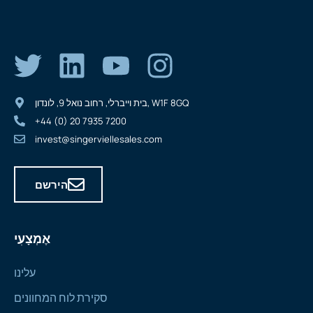
בית וייברלי, רחוב נואל 9, לונדון, W1F 8GQ
+44 (0) 20 7935 7200
invest@singerviellesales.com
הירשם
אֶמְצָעִי
עלינו
סקירת לוח המחוונים