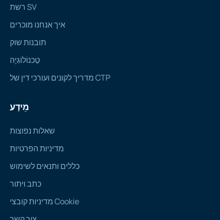
רשת SV
איך אנחנו מוכרים
תובנות שוק
טֶכנוֹלוֹגִיָה
מדריך לקונים ועורכי דין של CTP
מֵידָע
שאלות נפוצות
מדיניות הפרטיות
כללים ותנאים לשימוש
כתב ויתור
מדיניות קובצי Cookie
צור קשר