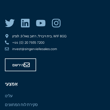
בית וייברלי, רחוב נואל 9, לונדון, W1F 8GQ
+44 (0) 20 7935 7200
invest@singerviellesales.com
הירשם
אֶמְצָעִי
עלינו
סקירת לוח המחוונים