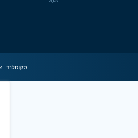
מִנהָל
סקוטלנד
א