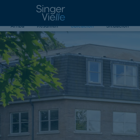
Edificio de oficinas vacante de bajo valor de ca
Casa de los Laureles
| Stirling
| FK7 9JQ
Arriba
Resumen
Ubicación
Situación