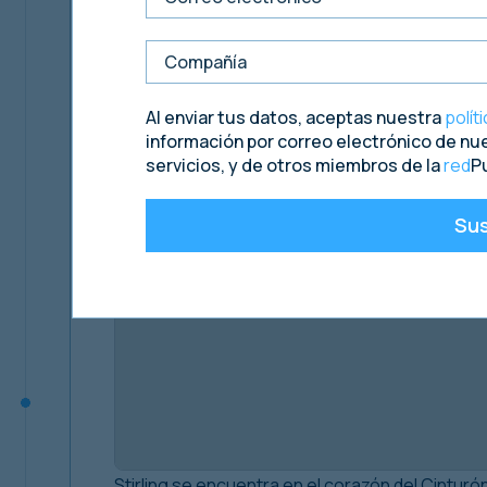
Ubicación
Al enviar tus datos, aceptas nuestra
polít
información por correo electrónico de nu
servicios, y de otros miembros de la
red
P
Sus
Stirling se encuentra en el corazón del Cinturó