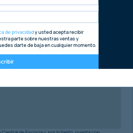
ica de privacidad
y usted acepta recibir
estra parte sobre nuestras ventas y
uedes darte de baja en cualquier momento.
cribir
n Central de Escocia y, por lo tanto, cuenta con