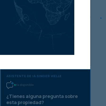
Actualizar requisitos de inversión
Asegúrese de enterarse primero
de nuestras ventas de
propiedades nuevas
Suscríbase ahora
ASISTENTE DE IA SINGER VIELLE
Ya disponible
¿Tienes alguna pregunta sobre
esta propiedad?