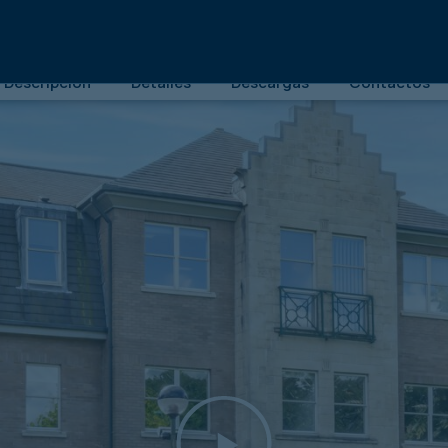
pital ofrecido en nombre de administradores
£
8
Descripción
Detalles
Descargas
Contactos