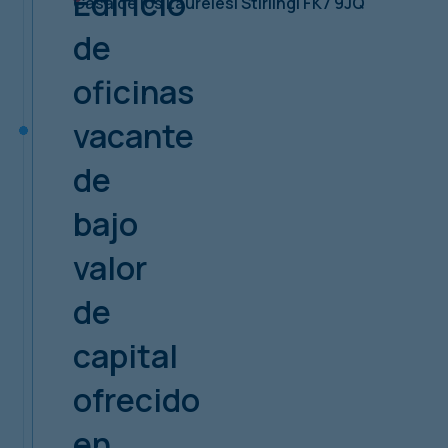
Edificio
Casa de los Laureles
| Stirling
| FK7 9JQ
de
oficinas
vacante
de
bajo
valor
de
capital
ofrecido
en