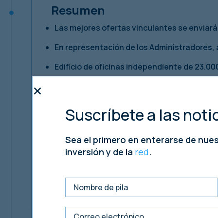
Resumen
Las mejores ofertas vinculantes se enviarán
En representación de los Administradores,
Edificio de oficinas independiente de 23.0
Ubicación atractiva dentro del parque empr
Parte que produce ingresos
Suscríbete a las notic
Oportunidad de usos alternativos, sujeto a 
Sea el primero en enterarse de nue
Adecuado para propietarios-ocupantes, in
inversión y de la
red
.
Precio orientativo de £850.000, sujeto a co
Valor de capital bajo de £37 por pie cuadra