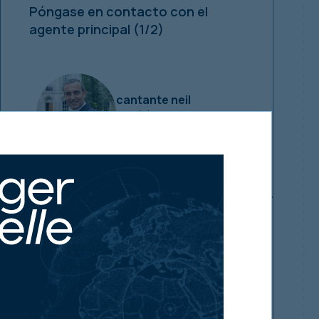
Póngase en contacto con el
agente principal
(1/2)
cantante neil
+44 (0) 207 935 7200
neil@singervielle.co.uk
Sus requisitos de inversión
Asegúrese de enterarse primero de
nuestras nuevas ventas de inversiones
inmobiliarias.
Háganos saber sus requisitos actuales y le
avisaremos tan pronto como las propiedades
adecuadas estén disponibles.