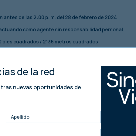
 antes de las 2:00 p. m. del 28 de febrero de 2024
 actuando como agente sin responsabilidad personal
00 pies cuadrados / 2136 metros cuadrados
esarial establecido
ias de la red
planificación.
stras nuevas oportunidades de
versores y promotores
ntrato.
do / £395 por metro cuadrado