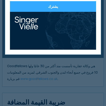
31 ديسمبر
31 ديسمبر
نهاية العام
يشترك
2020
2019
£5,744,000
£4,999,000
ربح
£1,110,000
£290,000
أرباح ما قبل
الضرائب
£4,547,000
£4,767,000
صافي الموجودات
Goodfellows هي وكالة عقارية تأسست منذ أكثر من 30 عامًا ولها
10 فروع في جميع أنحاء لندن والجنوب الشرقي. لمزيد من المعلومات
.
www.goodfellows.co.uk
قم بزيارة
ضريبة القيمة المضافة