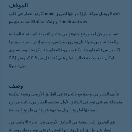
الموقف
يقع العقار في قلب Cheam ويحتل موقعًا بارزًا مواجهًا لطريق Ewell
عند تقاطع مع Station Way و The Broadway.
تشيام موطنٌ لمجموعةٍ متنوعةٍ من متاجر التجزئة المستقلة الوطنية
والمحلية، ومن بينها ليتل ويتروز، وبوتس، ودبليو إتش سميث، وبيتزا
إكسبريس (المجاورة)، وكافيه نيرو (المجاورة)، وكوستا، وسينسبري
لوكال. تقع محطة قطار تشيام على بُعد أقل من 0.8 كيلومتر (0.5
ميل) جنوبًا.
وصف
يتألف العقار من وحدة بيع بالتجزئة في الطابق الأرضي وشقة سكنية
منفصلة بغرفتي نوم في الطابق الأول. يستفيد العقار من جانب مزدوج
، مواجهًا لطريق إيويل بواجهة عودة إلى طريق المحطة.
يتم الوصول إلى الشقة من الطابق الأرضي في الجزء الأمامي من
العقار عبر طريق إيويل وترتيبها لتوفير غرفتي نوم ومطبخ وصالة