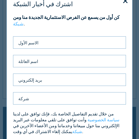
اشترك في أخبار الشبكة
في وقت التسويق، تتوفر شقة مكونة من غرفتي نوم في Ann
Boleyn House، وهي مجموعة معاصرة من الشقق في 9-13 Ewell
كن أول من يسمع عن الفرص الاستثمارية الجديدة منا ومن
Road، بسعر يعكس 747 جنيهًا إسترلينيًا للقدم المربع / 8038 جنيهًا
.
شبكة
إسترلينيًا للمتر المربع.
في 9a The Broadway، على بعد حوالي 200 قدم من العقار
المعني، تم بيع شقة مكونة من غرفتي نوم في فبراير 2021 مقابل
280 ألف جنيه إسترليني.
لقد قمنا بتطبيق قيمة متحفظة قدرها 280.000 جنيه إسترليني (400
جنيه إسترليني لكل قدم مربع / 4.305 جنيه إسترليني لكل متر مربع)
للعنصر السكني للعقار.
من خلال تقديم التفاصيل الخاصة بك، فإنك توافق على لدينا
عهد
سياسة الخصوصية
وأنت توافق على تلقي معلومات عبر البريد
الإلكتروني منا حول مبيعاتنا وخدماتنا ومن الأعضاء الآخرين في
أبلغ المستأجر ، GFEA Limited (رقم 07223255) عن الأرقام التالية:
يمكنك إلغاء الاشتراك في أي وقت.
شبكة