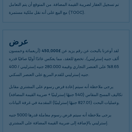
تم تسجيل العقار لضريبة القيمة المضافة. من المتوقع أن يتم التعامل
مع البيع على أنه نقل ملكية مستمرة (TOGC).
عرض
لقد أوعزنا بالبحث عن رقم يزيد عن
£450,000
(أربعمائة وخمسون
ألف جنيه إسترليني)، تخضع للعقد، مما يعكس عائدًا أوليًا صافيًا قدره
8.65% على العنصر التجاري وقيمة 280.000 جنيه إسترليني / 400
جنيه إسترليني للقدم المربع على العنصر السكني.
يرجى ملاحظة أنه سيتم إعادة فرض رسوم على المشتري مقابل
تكاليف المسح المقاس (540 جنيهًا إسترلينيًا + ضريبة القيمة المضافة)
وعمليات البحث (827.01 جنيهًا إسترلينيًا) المقدمة في غرفة البيانات.
يرجى ملاحظة أنه سيتم فرض رسوم معاملة قدرها 5000 جنيه
إسترليني بالإضافة إلى ضريبة القيمة المضافة على المشتري.