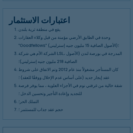
اعتبارات الاستثمار
يقع في منطقة ثرية بلندن.
وحدة في الطابق الأرضي مؤمنة من قبل وكلاء العقارات
"Goodfellows" (الأصول الصافية 15 مليون جنيه إسترليني)؛
الشركة الأم هي شركة LSL، المدرجة في بورصة لندن (الأصول
الصافية 218 مليون جنيه إسترليني)؛
كان المستأجر مشغولاً منذ عام 2012 وتم الاتفاق على شروط
عقد إيجار جديد (على أساس عدم الإخلال ووفقًا للعقد) ؛
شقة خالية من غرفتي نوم في الأجزاء العلوية ، مما يوفر فرصة
للتجديد وإعادة التأجير وتحسين الدخل ؛
التملك الحر؛
حجم عقد جذاب للمستثمر ؛