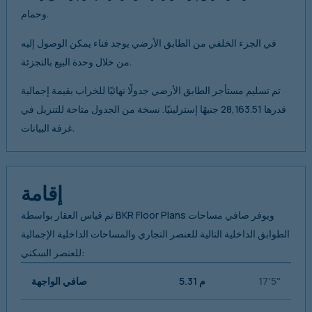
وحمام.
في الجزء الخلفي من الطابق الأرضي يوجد فناء يمكن الوصول إليه
من خلال وحدة البيع بالتجزئة.
تم تسليم مستأجر الطابق الأرضي جدولًا نهائيًا للخراب بقيمة إجمالية
قدرها 28,163.51 جنيهًا إسترلينيًا. نسخة من الجدول متاحة للتنزيل في
غرفة البيانات.
إقامة
تم قياس العقار بواسطة BKR Floor Plans ويوفر صافي مساحات
الطوابق الداخلية التالية للعنصر التجاري والمساحات الداخلية الإجمالية
للعنصر السكني:
17'5"
5.31 م
صافي الواجهة