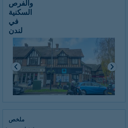
والفرص
السكنية
في
لندن
ملخص