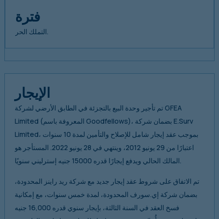
فترة
التملك الحر.
الإيجار
تم تأجير وحدة البيع بالتجزئة في الطابق الأرضي لشركة GFEA
Limited (المعروفة باسم Goodfellows)، بضمان شركة E.Surv
Limited، بموجب عقد إيجار شامل للإصلاح والتأمين لمدة 10 سنوات
اعتبارًا من 29 يونيو 2012، وينتهي في 28 يونيو 2022. المستأجر هو
المالك الحالي ويدفع إيجارًا قدره 15000 جنيه إسترليني سنويًا.
تم الاتفاق على شروط عقد إيجار جديد مع شركة ريد راينز المحدودة،
بضمان شركة إي.سورف المحدودة، لمدة خمس سنوات، مع إمكانية
فسخ العقد في السنة الثالثة، بإيجار سنوي قدره 16,000 جنيه