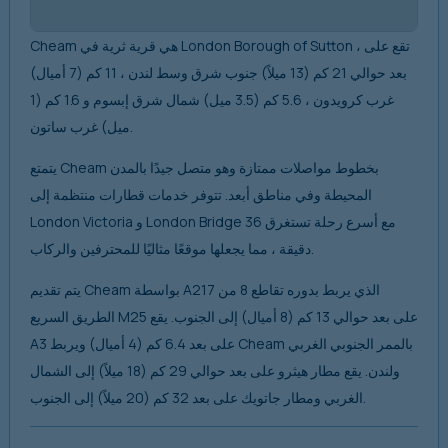
Cheam هي قرية ثرية في London Borough of Sutton ، تقع على
بعد حوالي 21 كم (13 ميلاً) جنوب شرق وسط لندن ، 11 كم (7 أميال)
غرب كرويدون ، 5.6 كم (3.5 ميل) شمال شرق إبسوم و 1.6 كم (1
ميل) غرب ساتون.
يتمتع Cheam بخطوط مواصلات ممتازة وهو متصل جيدًا بالمدن
المحيطة وفي مناطق أبعد. تتوفر خدمات قطارات منتظمة إلى
London Victoria و London Bridge مع أسرع رحلة تستغرق 36
دقيقة ، مما يجعلها موقعًا مثاليًا للمحترفين والركاب.
يتم تقديم Cheam بواسطة A217 الذي يربط بدوره تقاطع 8 من
الطريق السريع M25 على بعد حوالي 13 كم (8 أميال) إلى الجنوب. يقع
A3 على بعد 6.4 كم (4 أميال) ويربط Cheam بالممر الجنوبي الغربي
ولندن. يقع مطار هيثرو على بعد حوالي 29 كم (18 ميلاً) إلى الشمال
الغربي ومطار جاتويك على بعد 32 كم (20 ميلاً) إلى الجنوب.