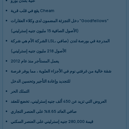
غنية بلندن بورو
يقع في قلب قرية Cheam
دخل التجزئة المضمون لدى وكلاء العقارات "Goodfellows"
(الأصول الصافية 15 مليون جنيه إسترليني)
الشركة الأم هي شركة LSL، المدرجة في بورصة لندن (صافي
الأصول 218 مليون جنيه إسترليني)
يعمل المستأجر منذ عام 2012
شقة خالية من غرفتي نوم في الأجزاء العلوية ، مما يوفر فرصة
للتجديد وإعادة التأجير وتحسين الدخل
التملك الحر
العروض التي تزيد عن 450 ألف جنيه إسترليني، تخضع للعقد
صافي العائد 8.65% على العنصر التجاري
قيمة 280,000 جنيه إسترليني على العنصر السكني