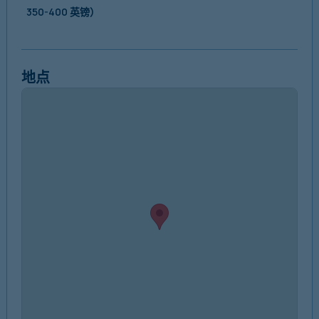
350-400 英镑）
地点