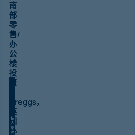
南
部
零
售/
办
公
楼
投
资
–
Greggs，
英
私
国
人
条
心
约