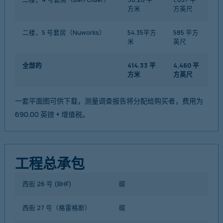
方米
方英尺
二楼，5 号套房（Nuworks）
54.35平方
585 平方
米
英尺
全部的
414.33 平
4,460 平
方米
方英尺
一套平面图可供下载，测量调查报告将分配给购买者，费用为
690.00 英镑 + 增值税。
工程总承包
西街 26 号 (BHF)
碳
西街 27 号（格雷格斯）
碳