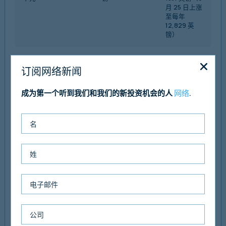
月 25 日上涨
至每年
12,829 英
镑）
一楼D
Wavenet
每年20,944英镑
每平方英尺
单元
14.96英镑
订阅网络新闻
成为第一个听到我们和我们的新投资机会的人
网络
.
2楼3
阿德科
每年10,500英镑
每平方英尺
号套
19.92英镑
房
2楼4
本·克鲁尔
每年15,600英镑
每平方英尺
号套
14.76英镑
房
二楼 5
Nuworks
每年9,742.86英
每平方英尺
号套
镑
16.65英镑
房
办公
每年68,465.36
（2025年9