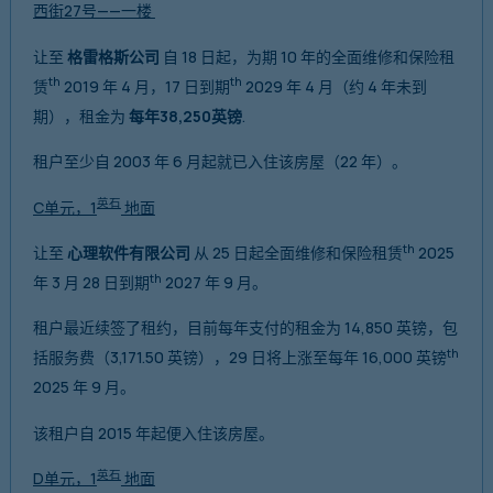
西街27号——一楼
让至
格雷格斯公司
自 18 日起，为期 10 年的全面维修和保险租
th
th
赁
2019 年 4 月，17 日到期
2029 年 4 月（约 4 年未到
期），租金为
每年38,250英镑
.
租户至少自 2003 年 6 月起就已入住该房屋（22 年）。
英石
C单元，1
地面
th
让至
心理软件有限公司
从 25 日起全面维修和保险租赁
2025
th
年 3 月 28 日到期
2027 年 9 月。
租户最近续签了租约，目前每年支付的租金为 14,850 英镑，包
th
括服务费（3,171.50 英镑），29 日将上涨至每年 16,000 英镑
2025 年 9 月。
该租户自 2015 年起便入住该房屋。
英石
D单元，1
地面