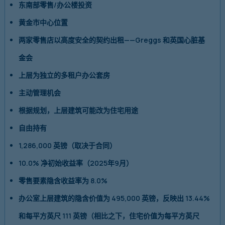
东南部零售/办公楼投资
黄金市中心位置
两家零售店以高度安全的契约出租——Greggs 和英国心脏基
金会
上层为独立的多租户办公套房
主动管理机会
根据规划，上层建筑可能改为住宅用途
自由持有
1,286,000 英镑（取决于合同）
10.0% 净初始收益率（2025年9月）
零售要素隐含收益率为 8.0%
办公室上层建筑的隐含价值为 495,000 英镑，反映出 13.44%
和每平方英尺 111 英镑（相比之下，住宅价值为每平方英尺