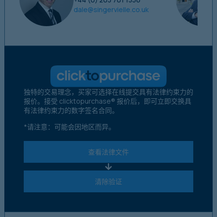
dale@singervielle.co.uk
独特的交易理念，买家可选择在线提交具有法律约束力的
报价。接受 clicktopurchase® 报价后，即可立即交换具
有法律约束力的数字签名合同。
*请注意：可能会因地区而异。
查看法律文件
清除验证