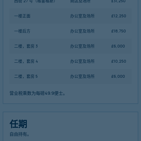
西街 27 号（格雷格斯）
商店及场所
£31,250
一楼正面
办公室及场所
£12,250
一楼后方
办公室及场所
£18,750
二楼，套房 3
办公室及场所
£6,000
二楼，套房 4
办公室及场所
£10,250
二楼，套房 5
办公室及场所
£6,000
营业税乘数为每磅49.9便士。
任期
自由持有。