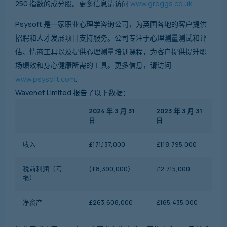
250 指数的成分股。更多信息请访问
www.greggs.co.uk
Psysoft 是一家职业心理学咨询公司，为英国各地的客户提供
招聘和人才发展项目支持服务。公司专注于心理测量测试和评
估、情商工具以及提供心理测量培训课程，为客户提供提升职
场绩效和身心健康所需的工具。更多信息，请访问
www.psysoft.com
.
Wavenet Limited 报告了以下数据：
2024 年 3 月 31
2023 年 3 月 31
日
日
收入
£171,137,000
£118,795,000
税前利润（亏
(£8,390,000)
£2,715,000
损）
净资产
£263,608,000
£165,435,000