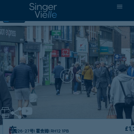
东南部零售/办公楼投资 – Greggs，英国心脏
基金会
私人条约
东
£
1
西街26-27号
| 霍舍姆
| RH12 1PB
卖