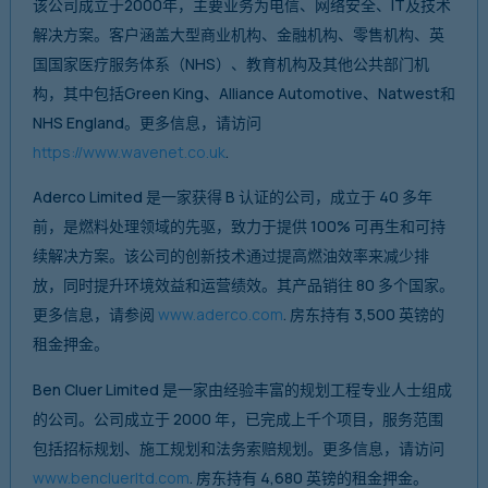
该公司成立于2000年，主要业务为电信、网络安全、IT及技术
解决方案。客户涵盖大型商业机构、金融机构、零售机构、英
国国家医疗服务体系（NHS）、教育机构及其他公共部门机
构，其中包括Green King、Alliance Automotive、Natwest和
NHS England。更多信息，请访问
https://www.wavenet.co.uk
.
Aderco Limited 是一家获得 B 认证的公司，成立于 40 多年
前，是燃料处理领域的先驱，致力于提供 100% 可再生和可持
续解决方案。该公司的创新技术通过提高燃油效率来减少排
放，同时提升环境效益和运营绩效。其产品销往 80 多个国家。
更多信息，请参阅
www.aderco.com
. 房东持有 3,500 英镑的
租金押金。
Ben Cluer Limited 是一家由经验丰富的规划工程专业人士组成
的公司。公司成立于 2000 年，已完成上千个项目，服务范围
包括招标规划、施工规划和法务索赔规划。更多信息，请访问
www.bencluerltd.com
. 房东持有 4,680 英镑的租金押金。