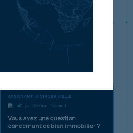
appropriées seront disponibles.
Mettre à jour les exigences d'investissement
Assurez-vous d'abord d'entendre
parler de nos ventes de
propriétés neuves
Abonnez-vous maintenant
ASSISTANT IA SINGER VIELLE
Disponible dès maintenant
Vous avez une question
concernant ce bien immobilier ?