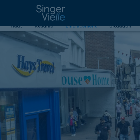
Investissement commercial à haut rendement en
26-28, rue Tavern
| Ipswich
| IP1 3AS
Haut
Résumé
Emplacement
Situation