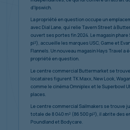
d'Ipswich.
La propriété en question occupe un emplacemen
avec Dial Lane, qui relie Tavern Street à But
ouvert ses portes fin 2024. Le magasin phare 
pi²), accueille les marques USC, Game et Evan
Flannels. Un nouveau magasin Hays Travel a 
propriété en question.
Le centre commercial Buttermarket se trouve à
locataires figurent TK Maxx, New Look, Waga
comme le cinéma Omniplex et le Superbowl UK
places.
Le centre commercial Sailmakers se trouve jus
totale de 8 040 m² (86 500 pi²), il abrite des 
Poundland et Bodycare.