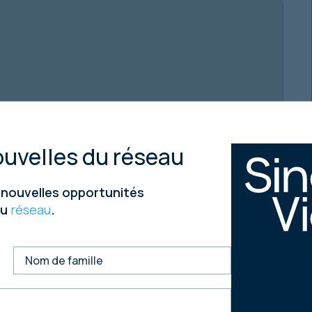
uvelles du réseau
s nouvelles opportunités
du
réseau
.
u nord-est de Londres, à 88 km (55 miles) à l'est de
h et à 21 km (13 miles) au nord-ouest de Felixstowe.