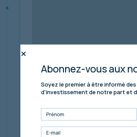
Abonnez-vous aux no
Soyez le premier à être informé de
d'investissement de notre part et 
Ipswich est située à environ 123 km (77 miles) a
Cambridge, à 72 km (45 miles) au sud de Norwic