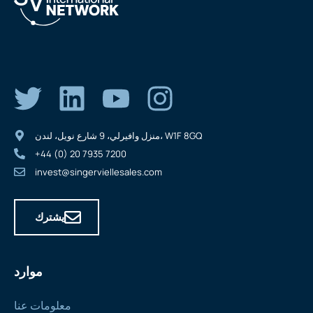
منزل وافيرلي، 9 شارع نويل، لندن، W1F 8GQ
+44 (0) 20 7935 7200
invest@singerviellesales.com
يشترك
موارد
معلومات عنا