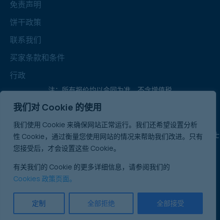
免责声明
饼干政策
联系我们
买家条款和条件
行政
注：所有报价均以合同为准，不含增值税
我们对 Cookie 的使用
我们使用 Cookie 来确保网站正常运行。我们还希望设置分析
英格兰和威尔士
性 Cookie，通过衡量您使用网站的情况来帮助我们改进。只有
国际商业地产销售：
您接受后，才会设置这些 Cookie。
爱尔兰
有关我们的 Cookie 的更多详细信息，请参阅我们的
苏格兰
Cookies 政策页面。
© 2025 Singer Vielle 有限公司
定制
全部拒绝
全部接受