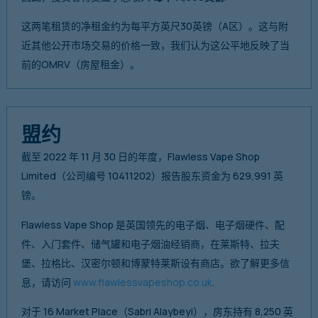
这两笔租赁的净租金约为每平方英尺30英镑（A区）。这与附
近其他公开市场交易的价格一致，我们认为这公平地反映了当
前的OMRV（房屋租金）。
盟约
截至 2022 年 11 月 30 日的年度，Flawless Vape Shop
Limited（公司编号 10411202）报告股东资金为 629,991 英
镑。
Flawless Vape Shop 是英国领先的电子烟、电子烟硬件、配
件、入门套件、储气罐和电子烟油经销商，在莱斯特、拉夫
堡、拉格比、汉密尔顿和博蒙特莱斯设有商店。欲了解更多信
息，请访问
www.flawlessvapeshop.co.uk
.
对于 16 Market Place（Sabri Alaybeyi），房东持有 8,250 英