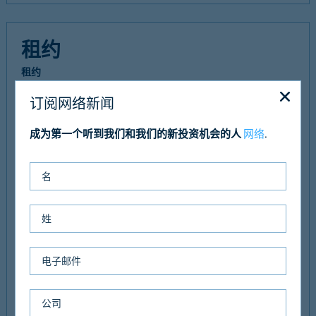
租约
租约
订阅网络新闻
16 市场
成为第一个听到我们和我们的新投资机会的人
网络
.
让至
Sabri Alaybeyi（t/a Molino 咖啡）
租赁合同包含全部
维修和保险费用，租期为 15 年，自 2023 年 9 月 5 日起至
2038 年 9 月 4 日止。租户可选择于 2028 年 9 月 5 日终止租
赁，但需提前六个月通知。
现行租金为
每年25,000英镑
租约规定，每5年租金将根据公开
市场租金水平进行调整。租户享有免租期，截止日期为2024年
3月4日。卖方将通过适当调整交割金额的方式“补足”买方的收
入，以免买方出现收入短缺。
房东将收取8,250英镑+增值税的租金押金。如果租户能够提供