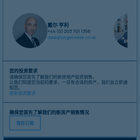
戴尔·亨利
+44 (0) 203 701 1356
dale@singervielle.co.uk
您的投资要求
请确保您首先了解我们的新房地产投资销售。
让我们知道您当前的要求，一旦有合适的房产，我们会立即通
知您。
更新投资要求
确保您首先了解我们的新房产销售情况
现在订阅