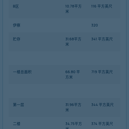
B区
10.78平方
116 平方英尺
米
伊察
320
贮存
31.68平方
341 平方英尺
米
一楼总面积
66.80 平
719 平方英尺
方米
第一层
31.96平方
344 平方英尺
米
二楼
34.75平方
374 平方英尺
米