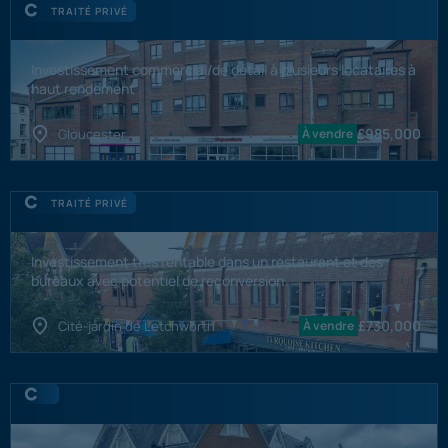
TRAITÉ PRIVÉ
Investissement commercial/de détail à plusieurs locataires à
haut rendement
£
985,000
Gloucester
À vendre
TRAITÉ PRIVÉ
Investissement très rentable dans un restaurant et des
bureaux avec potentiel de reconversion
£
730,000
Cité-jardin de Letchworth
À vendre