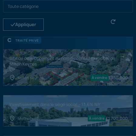
Appliquer
TRAITÉ PRIVÉ
Site de développement au nom du conseil municipal de
Milton Keynes
£
350,000
Milton Keynes
À vendre
Investissement dans le siège social – 13,6% NIY
£
1,700,000
Motherwell
À vendre