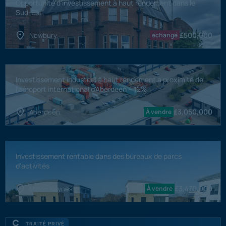
Opportunité d'investissement à haut rendement dans le
Sud-Est
£
500,000
Newbury,
échangé
Investissement industriel à haut rendement à proximité de
l'aéroport international d'Aberdeen – 12%
£
3,050,000
Aberdeen
À vendre
Investissement rentable dans des bureaux de parcs
d'activités
£
3,470,000
Milton Keynes
À vendre
TRAITÉ PRIVÉ