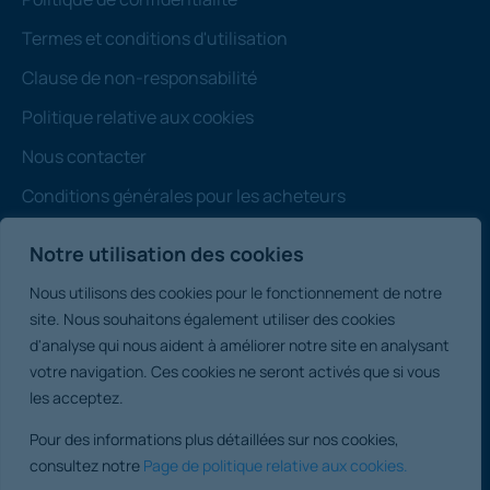
Termes et conditions d'utilisation
Clause de non-responsabilité
Politique relative aux cookies
Nous contacter
Conditions générales pour les acheteurs
Administration
Notre utilisation des cookies
Remarque : Tous les prix indiqués sont soumis au
Nous utilisons des cookies pour le fonctionnement de notre
contrat et hors TVA.
site. Nous souhaitons également utiliser des cookies
d'analyse qui nous aident à améliorer notre site en analysant
votre navigation. Ces cookies ne seront activés que si vous
Angleterre et Pays
les acceptez.
Ventes de propriétés commerciales
de Galles
internationales :
Pour des informations plus détaillées sur nos cookies,
Irlande
consultez notre
Page de politique relative aux cookies.