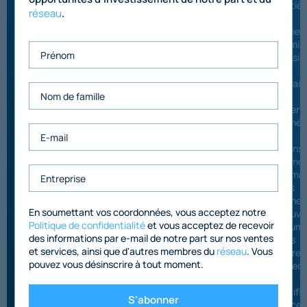
entiè
réseau
.
en
ligne,
élimin
ainsi
les
délais
qui
ralent
génér
les
trans
immobi
comme
Les
achet
En soumettant vos coordonnées, vous acceptez notre
peuve
Politique de confidentialité
et vous acceptez de recevoir
soume
des informations par e-mail de notre part sur nos ventes
des
et services, ainsi que d'autres membres du
réseau
. Vous
offres
pouvez vous désinscrire à tout moment.
effec
les
vérifi
S'abonner
néces