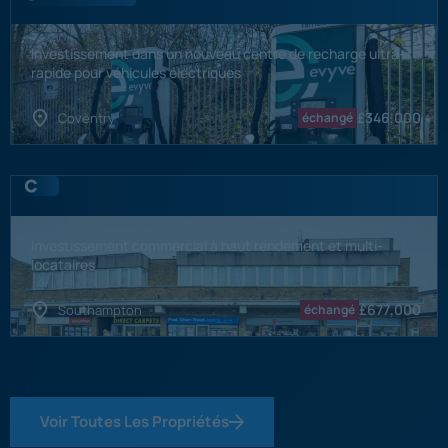
Investissement dans un nouveau centre de recharge ultra-
rapide pour véhicules électriques
£
346,000
Coventry
échangé
Investissement commercial à haut rendement et multi-
locataires
£
677,000
Southampton
échangé
Voir Toutes Les Propriétés