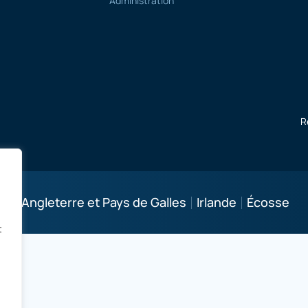
Administration
R
es :
Angleterre et Pays de Galles
Irlande
Écosse
t