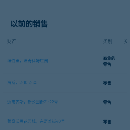
以前的销售
财产
类别
交
商业的
纽伯里，温奇科姆庄园
零售
海斯，2-10 沼泽
零售
迪韦齐斯，新公园街21-22号
零售
莱奇沃思花园城，东奇普街40号
零售