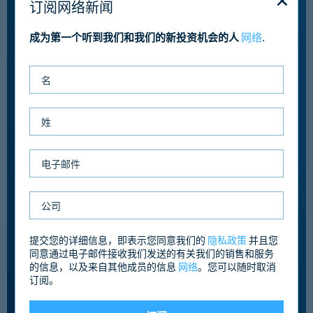
订阅网络新闻
交
易
的
成为第一个听到我们和我们的新投资机会的人
网络
.
延
误。
买
家
可
以
通
过
一
个
安
全
的
系
统
提交您的详细信息，即表示您同意我们的
隐私政策
并且您
提
同意通过电子邮件接收我们发送的有关我们的销售和服务
交
的信息，以及来自其他成员的信息
网络
。您可以随时取消
报
订阅。
价、
完