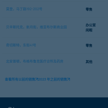
莫登，马丁路192-202号
零售
办公室
贝辛斯托克，新月街，维亚布尔斯商业园
闲暇
奇切斯特，东街41号
零售
北安普顿，布格布鲁克医疗诊所及药房
其他
查看所有以前的销售
2023 年之前的销售