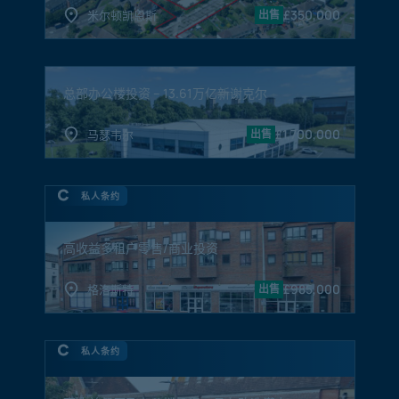
£
350,000
米尔顿凯恩斯
出售
总部办公楼投资 – 13.61万亿新谢克尔
£
1,700,000
马瑟韦尔
出售
私人条约
高收益多租户零售/商业投资
£
985,000
格洛斯特
出售
私人条约