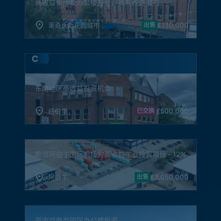
高收益餐厅及办公楼投资，具有改造潜力
£
730,000
莱奇沃斯花园城市
出售
东南地区高收益投资机会
£
500,000
纽伯里，,
已交换
毗邻阿伯丁国际机场的高收益工业投资项目 – 12%
£
3,050,000
阿伯丁
出售
高收益商务园区办公楼投资