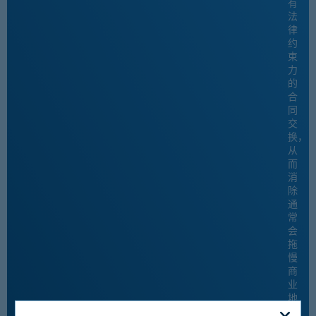
有
法
律
约
束
力
的
合
同
交
换，
从
而
消
除
通
常
会
拖
慢
商
业
地
产