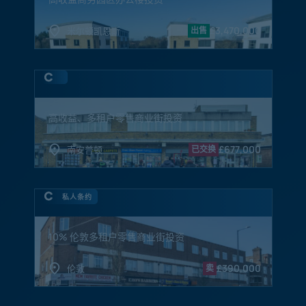
£
3,470,000
米尔顿凯恩斯
出售
高收益、多租户零售商业街投资
£
677,000
南安普顿
已交换
私人条约
10% 伦敦多租户零售商业街投资
£
390,000
伦敦
卖