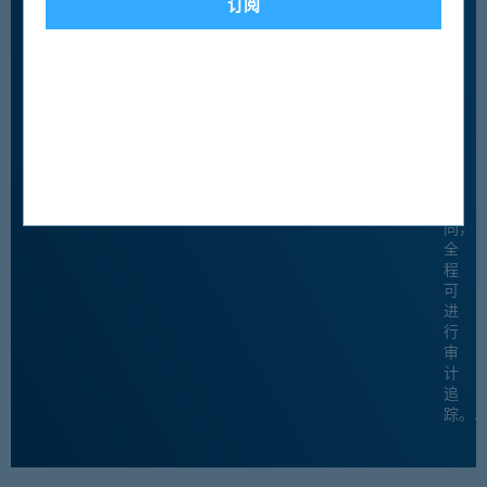
成
订阅
验
证
并
交
换
电
子
签
名
合
同，
全
程
可
进
行
审
计
追
踪。.