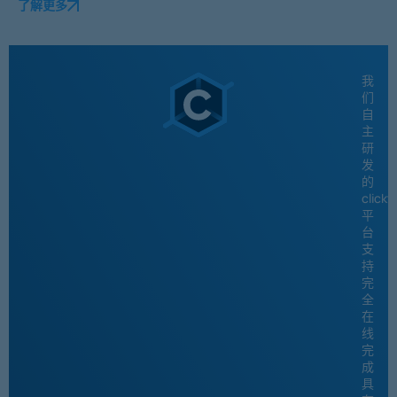
了解更多
我
们
自
主
研
发
的
click
平
台
支
持
完
全
在
线
完
成
具