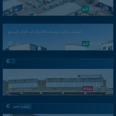
£
3,050,000
للبيع
أبردين
استثمار مكاتب مجمعات الأعمال ذات العائد المرتفع
£
3,470,000
للبيع
ميلتون كينز
استثمار في موكب بيع بالتجزئة متعدد الإيجارات وذو عائد مرتفع
£
677,000
متبادلة
ساوثهامبتون
معاهدة خاصة