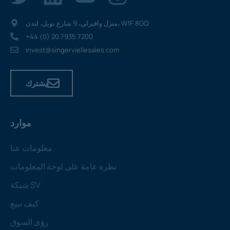
منزل وافيرلي، 9 شارع نويل، لندن، W1F 8GQ
+44 (0) 20 7935 7200
invest@singerviellesales.com
يشترك
موارد
معلومات عنا
نظرة عامة على لوحة المعلومات
شبكة SV
كيف نبيع
رؤى السوق