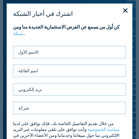
الكامل
عبر
اشترك في أخبار الشبكة
إنترنت،
مما
كن أول من يسمع عن الفرص الاستثمارية الجديدة منا ومن
يزيل
.
شبكة
أخيرات
التي
عادةً
ما
تُبطئ
املات
عقارات
تجارية.
يمكن
شترين
تقديم
وضهم،
وإتمام
عملية
لتحقق،
من خلال تقديم التفاصيل الخاصة بك، فإنك توافق على لدينا
وتبادل
سياسة الخصوصية
وأنت توافق على تلقي معلومات عبر البريد
العقود
الإلكتروني منا حول مبيعاتنا وخدماتنا ومن الأعضاء الآخرين في
لموقعة