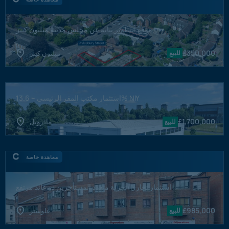
موقع التطوير نيابة عن مجلس مدينة ميلتون كينز
£
350,000
للبيع
ميلتون كينز
استثمار مكتب المقر الرئيسي – 13.6% NIY
£
1,700,000
للبيع
ماذرويل
معاهدة خاصة
استثمار تجاري/تجزئة متعدد المستأجرين ذو عائد مرتفع
£
985,000
للبيع
غلوستر