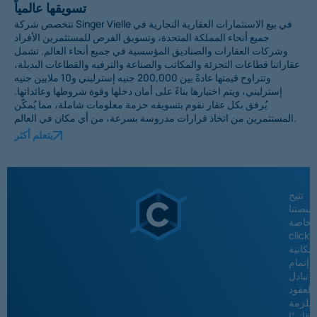
تسويقها عالمياً
تتخصص شركة Singer Vielle في بيع الاستثمارات العقارية التجارية في
جميع أنحاء المملكة المتحدة، وتسويق الفرص للمستثمرين الأفراد
وشركات العقارات والصناديق المؤسسية في جميع أنحاء العالم. تشمل
عقاراتنا قطاعات التجزئة والمكاتب والصناعة والترفيه والقطاعات البديلة،
وتتراوح قيمتها عادةً بين 200,000 جنيه إسترليني و10 ملايين جنيه
إسترليني، ويتم اختيارها بناءً على أمان دخلها وقوة شروطها وعائداتها.
يُرفق بكل عقار نقوم بتسويقه حزمة معلومات شاملة، مما يُمكّن
المستثمرين من اتخاذ قرارات مدروسة بسرعة، من أي مكان في العالم.
يتعلم أكثر
تتيح
منصتنا
لخاصة
click
إمكانية
إتمام
تبادل
العقود
لملزمة
قانونًا