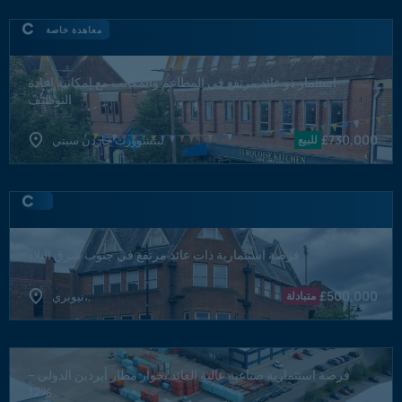
معاهدة خاصة
استثمار ذو عائد مرتفع في المطاعم والمكاتب مع إمكانية إعادة
التوظيف
£
730,000
للبيع
ليتشوورث جاردن سيتي
فرصة استثمارية ذات عائد مرتفع في جنوب شرق البلاد
£
500,000
متبادلة
نيوبري،,
فرصة استثمارية صناعية عالية العائد بجوار مطار أبردين الدولي –
12%