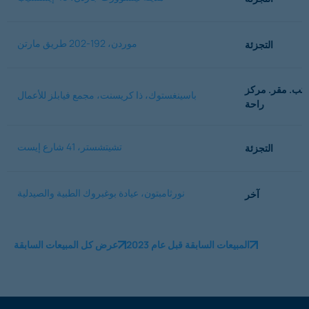
موردن، 192-202 طريق مارتن
التجزئة
تب. مقر. مركز
باسينغستوك، ذا كريسنت، مجمع فيابلز للأعمال
راحة
تشيتشستر، 41 شارع إيست
التجزئة
نورثامبتون، عيادة بوغبروك الطبية والصيدلية
آخر
المبيعات السابقة قبل عام 2023
عرض كل المبيعات السابقة