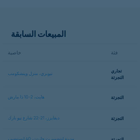
المبيعات السابقة
فئة
خاصية
تجاري
نيوبري، منزل وينشكومب
التجزئة
هايث، 2-10 ذا مارش
التجزئة
ديفايزز، 21-22 شارع نيو بارك
التجزئة
مدينة ليتشوورث جاردن، 40 إيستشيب
التجزئة