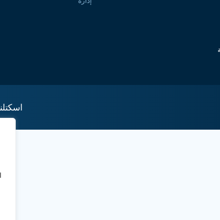
إدارة
اسكتلند
ا