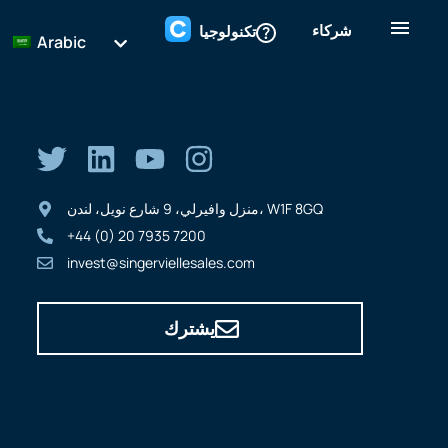
شركاء
تكنولوجيا
Arabic
منزل وافيرلي، 9 شارع نويل، لندن، W1F 8GQ
+44 (0) 20 7935 7200
invest@singerviellesales.com
يشترك